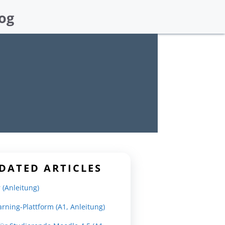
og
DATED ARTICLES
 (Anleitung)
earning-Plattform (A1, Anleitung)