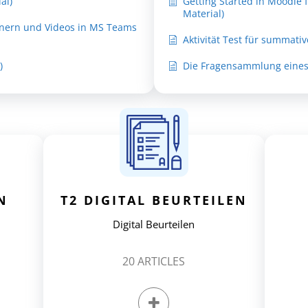
al)
Getting Started in Moodle 
Material)
dnern und Videos in MS Teams
Aktivität Test für summati
)
Die Fragensammlung eines 
N
T2 DIGITAL BEURTEILEN
Digital Beurteilen
20
ARTICLES