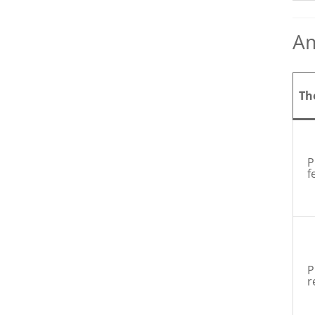
Am
Th
P
f
P
r