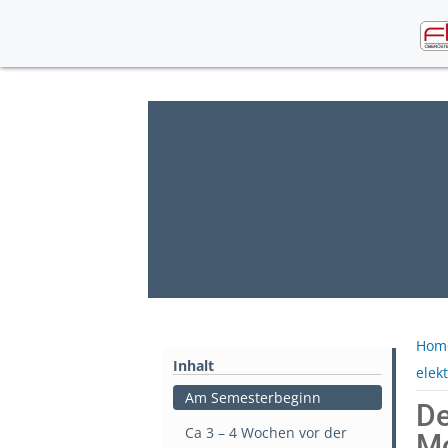
Skip
to
content
Hom
Inhalt
elek
Am Semesterbeginn
De
Ca 3 – 4 Wochen vor der
Mo