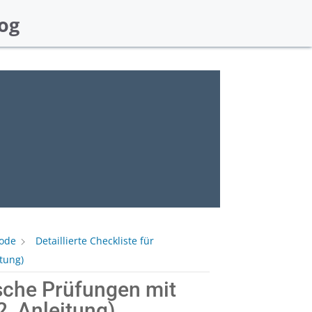
og
hode
Detaillierte Checkliste für
tung)
ische Prüfungen mit
, Anleitung)