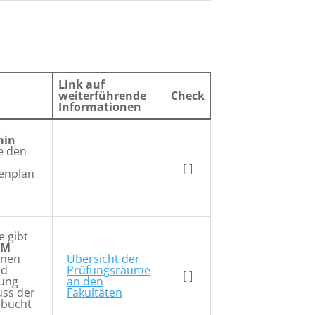
Link auf
weiterführende
Check
Informationen
min
ie den
[ ]
enplan
e gibt
AM
nnen
Übersicht der
nd
Prüfungsräume
[ ]
fung
an den
ss der
Fakultäten
bucht