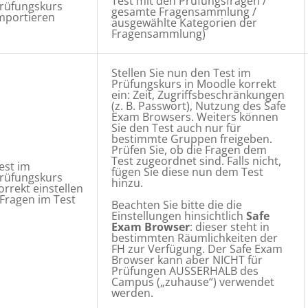
Test mit den Prüfungsfragen /
rüfungskurs
gesamte Fragensammlung /
mportieren
ausgewählte Kategorien der
Fragensammlung)
Stellen Sie nun den Test im
Prüfungskurs in Moodle korrekt
ein: Zeit, Zugriffsbeschränkungen
(z. B. Passwort), Nutzung des Safe
Exam Browsers. Weiters können
Sie den Test auch nur für
bestimmte Gruppen freigeben.
Prüfen Sie, ob die Fragen dem
Test zugeordnet sind. Falls nicht,
est im
fügen Sie diese nun dem Test
rüfungskurs
hinzu.
orrekt einstellen
 Fragen im Test
Beachten Sie bitte die die
Einstellungen hinsichtlich
Safe
Exam Browser
: dieser steht in
bestimmten Räumlichkeiten der
FH zur Verfügung. Der Safe Exam
Browser kann aber NICHT für
Prüfungen AUSSERHALB des
Campus („zuhause“) verwendet
werden.