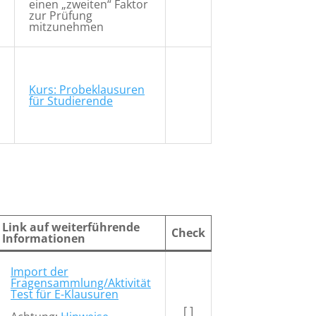
einen „zweiten“ Faktor
zur Prüfung
mitzunehmen
Kurs: Probeklausuren
für Studierende
Link auf weiterführende
Check
Informationen
Import der
Fragensammlung/Aktivität
Test für E-Klausuren
[ ]