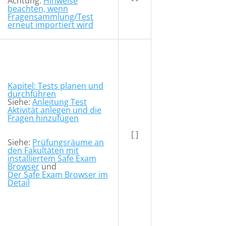
Achtung:
Hinweise
beachten, wenn
Fragensammlung/Test
erneut importiert wird
Kapitel: Tests planen und
durchführen
Siehe:
Anleitung Test
Aktivität anlegen und die
Fragen hinzufügen
[ ]
Siehe:
Prüfungsräume an
den Fakultäten mit
installiertem Safe Exam
Browser
und
Der Safe Exam Browser im
Detail