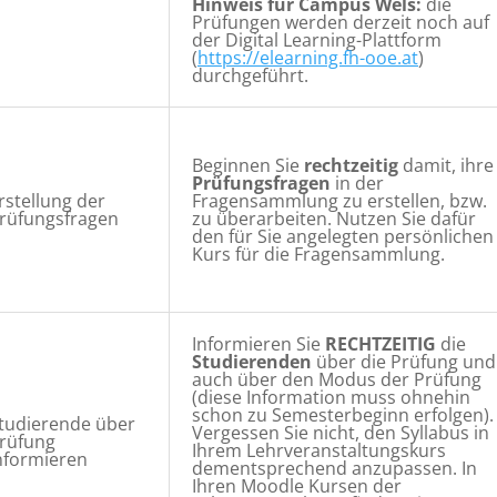
Hinweis für Campus Wels:
die
Prüfungen werden derzeit noch auf
der Digital Learning-Plattform
(
https://elearning.fh-ooe.at
)
durchgeführt.
Beginnen Sie
rechtzeitig
damit, ihre
Prüfungsfragen
in der
rstellung der
Fragensammlung zu erstellen, bzw.
rüfungsfragen
zu überarbeiten. Nutzen Sie dafür
den für Sie angelegten persönlichen
Kurs für die Fragensammlung.
Informieren Sie
RECHTZEITIG
die
Studierenden
über die Prüfung und
auch über den Modus der Prüfung
(diese Information muss ohnehin
schon zu Semesterbeginn erfolgen).
tudierende über
Vergessen Sie nicht, den Syllabus in
rüfung
Ihrem Lehrveranstaltungskurs
nformieren
dementsprechend anzupassen. In
Ihren Moodle Kursen der