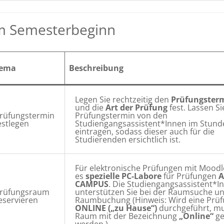
 Semesterbeginn
ema
Beschreibung
Legen Sie rechtzeitig den
Prüfungster
und die
Art der Prüfung
fest. Lassen S
rüfungstermin
Prüfungstermin von den
estlegen
Studiengangsassistent*Innen im Stund
eintragen, sodass dieser auch für die
Studierenden ersichtlich ist.
Für elektronische Prüfungen mit Moodl
es
spezielle PC-Labore
für Prüfungen
CAMPUS
. Die Studiengangsassistent*I
rüfungsraum
unterstützen Sie bei der Raumsuche u
eservieren
Raumbuchung (Hinweis: Wird eine Prü
ONLINE („zu Hause“)
durchgeführt, mu
Raum mit der Bezeichnung
„Online“
ge