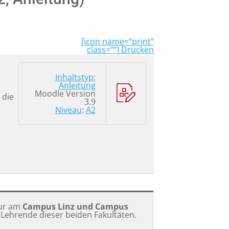
[icon name=“print“
class=““] Drucken
Inhaltstyp:
Anleitung
Moodle Version
 die
3.9
Niveau
:
A2
nur am
Campus Linz und Campus
Lehrende dieser beiden Fakultäten.