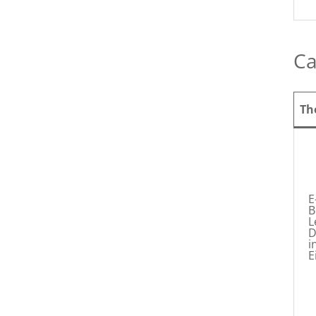
Ca
Th
E
B
L
D
i
E