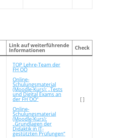
Link auf weiterführende
Check
Informationen
TOP Lehre-Team der
FH OÖ
Online-
Schulungsmaterial
(Moodle-Kurs): „Tests
und Digital Exams an
der FH OÖ“
[ ]
Online-
Schulungsmaterial
(Moodle-Kurs):
„Gr
undlagen der
Didaktik in IT-
gestützten Prüfungen“