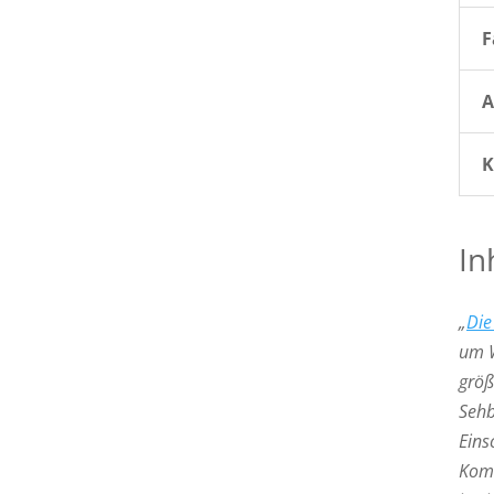
F
A
K
In
„
Die
um W
größ
Sehb
Eins
Komb