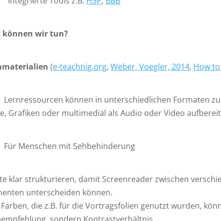
ntegrierte Tools z.B.
H5P
,
BBB
 können wir tun?
nmaterialien
(
e-teachnig.org
,
Weber, Voegler, 2014
,
How to
ernressourcen können in unterschiedlichen Formaten zur V
e, Grafiken oder multimedial als Audio oder Video aufbereit
ür Menschen mit Sehbehinderung
te klar strukturieren, damit Screenreader zwischen versc
menten unterscheiden können.
 Farben, die z.B. für die Vortragsfolien genutzt wurden, kön
bempfehlung, sondern Kontrastverhältnis