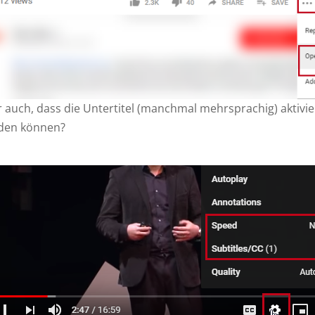
 auch, dass die Untertitel (manchmal mehrsprachig) aktivi
den können?