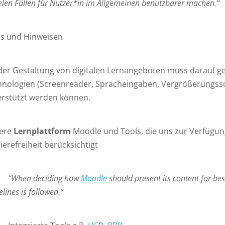
ielen Fällen für Nutzer*in im Allgemeinen benutzbarer machen.“
ps und Hinweisen
der Gestaltung von digitalen Lernangeboten muss darauf ge
hnologien (Screenreader, Spracheingaben, Vergrößerungsso
erstützt werden können.
ere
Lernplattform
Moodle und Tools, die uns zur Verfügun
ierefreiheit berücksichtigt
–
“When deciding how
Moodle
should present its content for be
elines is followed.”