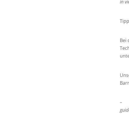
in v
Tip
Bei 
Tec
unt
Uns
Barr
guid