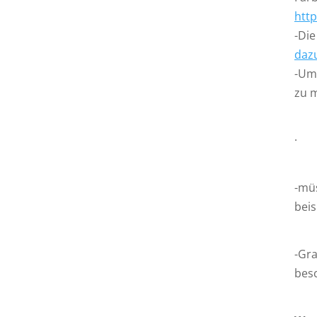
htt
-Die
daz
-Um 
zu m
· F
-müs
beis
-Gra
bes