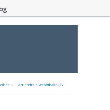
og
eiheit
Barrierefreie Webinhalte (A2,