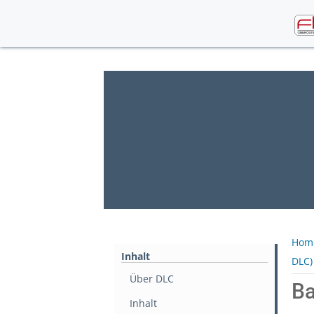
Skip
to
content
Hom
Inhalt
DLC)
Über DLC
Ba
Inhalt