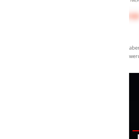
aber
wer