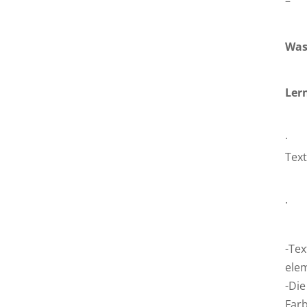
– I
Was
Ler
· L
Text
· F
-Tex
ele
-Die
Far