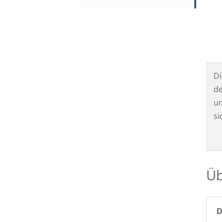
Di
de
un
si
Üb