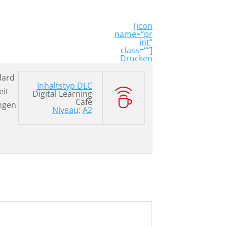
[icon
name=“pr
int“
class=““]
Drucken
dard
Inhaltstyp
DLC
eit
Digital Learning
Café
ngen
Niveau
:
A2