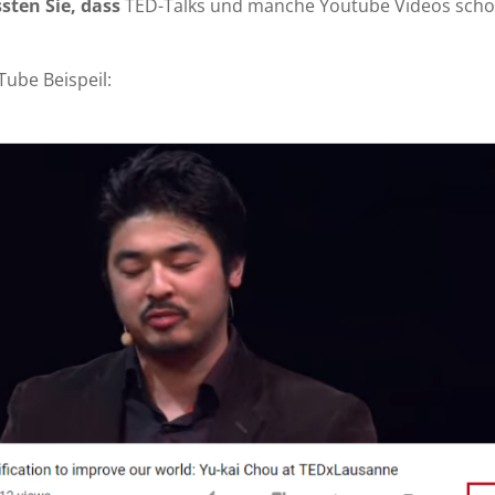
sten Sie,
dass
TED-Talks und manche Youtube Videos schon
ube Beispeil: