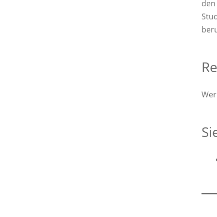
den 
Stud
beru
Re
Werk
Si