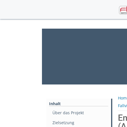
Skip
to
content
Hom
Inhalt
Fall
Über das Projekt
En
Zielsetzung
(A