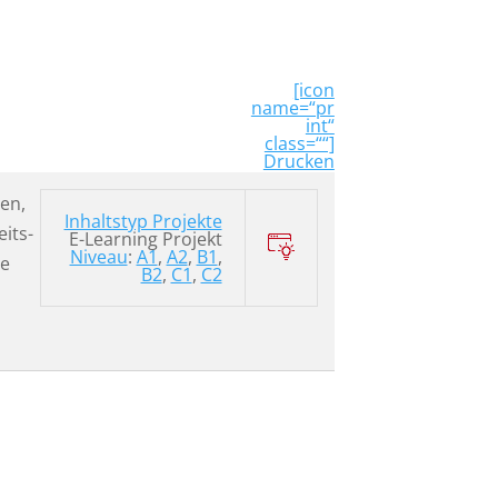
[icon
name=“pr
int“
class=““]
Drucken
ten,
Inhaltstyp Projekte
its-
E-Learning Projekt
Niveau
:
A1
,
A2
,
B1
,
le
B2
,
C1
,
C2