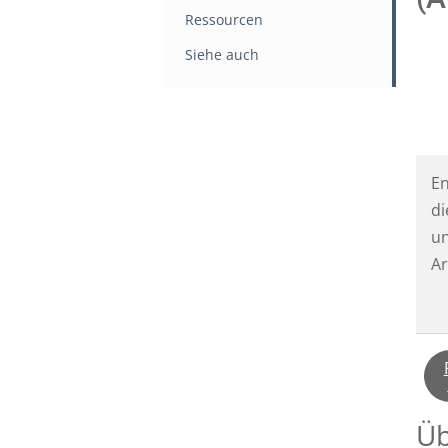
Ressourcen
Siehe auch
En
di
un
Ar
Üb