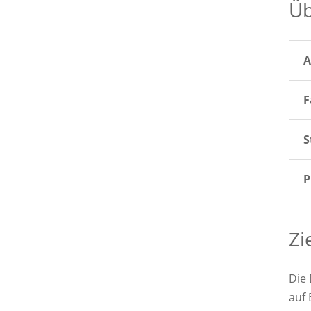
Üb
A
F
S
P
Zi
Die 
auf 