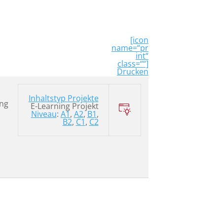
[icon
name=“pr
int“
class=““]
Drucken
Inhaltstyp
Projekte
ing
E-Learning Projekt
Niveau
:
A1
,
A2
,
B1
,
B2
,
C1
,
C2