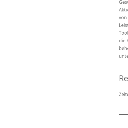
Gesu
Akti
von 
Leis
Tool
die
beh
unte
Re
Zeit