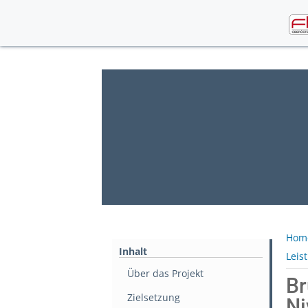
Skip
to
content
Hom
Inhalt
Leis
Über das Projekt
Br
Zielsetzung
Ni