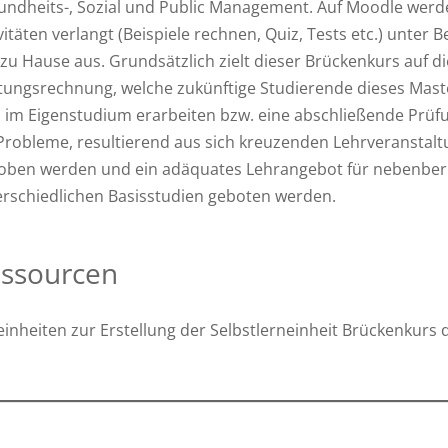
ndheits-, Sozial und Public Management. Auf Moodle werden
vitäten verlangt (Beispiele rechnen, Quiz, Tests etc.) unter 
zu Hause aus. Grundsätzlich zielt dieser Brückenkurs auf 
tungsrechnung, welche zukünftige Studierende dieses Mast
 im Eigenstudium erarbeiten bzw. eine abschließende Prüf
 Probleme, resultierend aus sich kreuzenden Lehrveransta
oben werden und ein adäquates Lehrangebot für nebenberu
rschiedlichen Basisstudien geboten werden.
ssourcen
einheiten zur Erstellung der Selbstlerneinheit Brückenkurs 