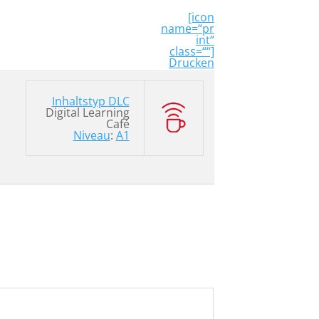
[icon
name=“pr
int“
class=““]
Drucken
n
Inhaltstyp
DLC
Digital Learning
Café
Niveau
:
A1