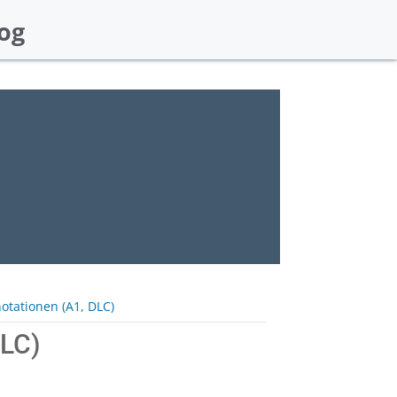
og
otationen (A1, DLC)
DLC)