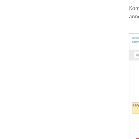
Kom
ann