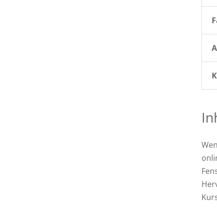
F
A
K
In
Wen
onli
Fen
Herv
Kurs