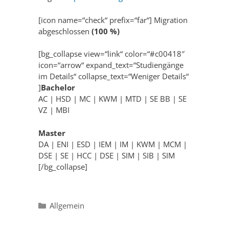
[icon name=“check“ prefix=“far“] Migration
abgeschlossen
(100 %)
[bg_collapse view=“link“ color=“#c00418″
icon=“arrow“ expand_text=“Studiengänge
im Details“ collapse_text=“Weniger Details“
]
Bachelor
AC | HSD | MC | KWM | MTD | SE BB | SE
VZ | MBI
Master
DA | ENI | ESD | IEM | IM | KWM | MCM |
DSE | SE | HCC | DSE | SIM | SIB | SIM
[/bg_collapse]
Categories
Allgemein