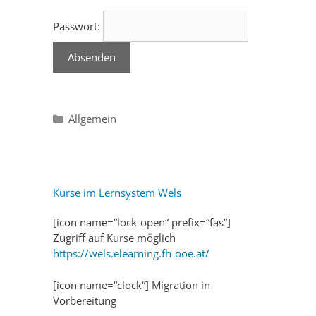
Passwort:
Categories
Allgemein
Kurse im Lernsystem Wels
[icon name=“lock-open“ prefix=“fas“]
Zugriff auf Kurse möglich
https://wel
s
.elearning.fh-ooe.at/
[icon name=“clock“] Migration in
Vorbereitung