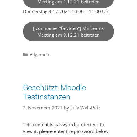
Meeting am 1.12.21 beitreten
Donnerstag 9.12.2021 10:00 – 11:00 Uhr
[icon name=“fa-video“] MS Teams
Meeting am 9.12.21 beitreten
Categories
Allgemein
Geschützt: Moodle
Testinstanzen
2. November 2021
by
Julia Wall-Putz
This content is password-protected. To
view it, please enter the password below.