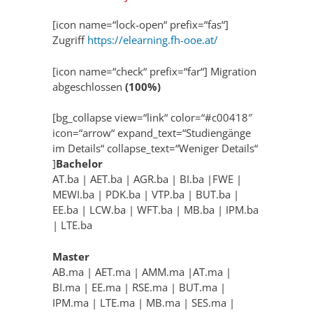
[icon name=“lock-open“ prefix=“fas“]
Zugriff
https://elearning.fh-ooe.at/
[icon name=“check“ prefix=“far“] Migration
abgeschlossen
(100%)
[bg_collapse view=“link“ color=“#c00418″
icon=“arrow“ expand_text=“Studiengänge
im Details“ collapse_text=“Weniger Details“
]
Bachelor
AT.ba | AET.ba | AGR.ba | BI.ba |FWE |
MEWI.ba | PDK.ba | VTP.ba | BUT.ba |
EE.ba | LCW.ba | WFT.ba | MB.ba | IPM.ba
| LTE.ba
Master
AB.ma | AET.ma | AMM.ma |AT.ma |
BI.ma | EE.ma | RSE.ma | BUT.ma |
IPM.ma | LTE.ma | MB.ma | SES.ma |