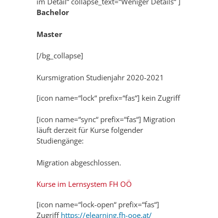
im Detail“ collapse_text=“Weniger Details“ ]
Bachelor
Master
[/bg_collapse]
Kursmigration Studienjahr 2020-2021
[icon name=“lock“ prefix=“fas“] kein Zugriff
[icon name=“sync“ prefix=“fas“] Migration
läuft derzeit für Kurse folgender
Studiengänge:
Migration abgeschlossen.
Kurse im Lernsystem FH OÖ
[icon name=“lock-open“ prefix=“fas“]
Zugriff
https://elearning.fh-ooe.at/