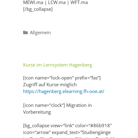
MEWI.ma | LCW.ma | WFT.ma
[/bg_collapse]
Categories
Allgemein
Kurse im Lernsystem Hagenberg
[icon name=“lock-open“ prefix=“fas“]
Zugriff auf Kurse möglich
https://hagenberg.elearning.fh-ooe.at/
[icon name=“clock“] Migration in
Vorbereitung
[bg_collapse view=“link“ color=“#86b918″
icon=“arrow“ expand_text=“Studiengänge