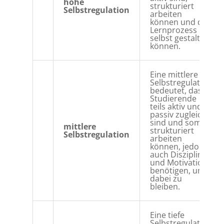
hohe
strukturiert
Selbstregulation
arbeiten
können und den
Lernprozess
selbst gestalten
können.
Eine mittlere
Selbstregulation
bedeutet, dass
Studierende
teils aktiv und
passiv zugleich
sind und somit
mittlere
strukturiert
Selbstregulation
arbeiten
können, jedoch
auch Disziplin
und Motivation
benötigen, um
dabei zu
bleiben.
Eine tiefe
Selbstregulation