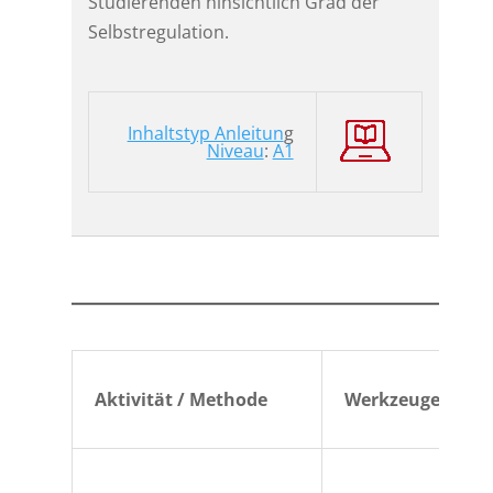
Studierenden hinsichtlich Grad der
Selbstregulation.
Inhaltstyp Anleitun
g
Niveau
:
A1
Aktivität / Methode
Werkzeuge
1