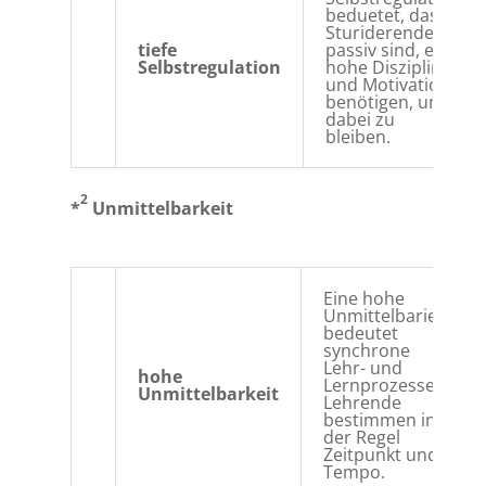
beduetet, dass
Sturiderende
tiefe
passiv sind, eine
Selbstregulation
hohe Disziplin
und Motivation
benötigen, um
dabei zu
bleiben.
2
*
Unmittelbarkeit
Eine hohe
Unmittelbariet
bedeutet
synchrone
Lehr- und
hohe
Lernprozesse.
Unmittelbarkeit
Lehrende
bestimmen in
der Regel
Zeitpunkt und
Tempo.