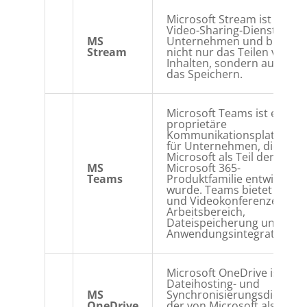
Microsoft Stream ist ein
Video-Sharing-Dienst für
MS
Unternehmen und bietet
Stream
nicht nur das Teilen von
Inhalten, sondern auch
das Speichern.
Microsoft Teams ist eine
proprietäre
Kommunikationsplattform
für Unternehmen, die von
Microsoft als Teil der
MS
Microsoft 365-
Teams
Produktfamilie entwickelt
wurde. Teams bietet Chat
und Videokonferenzen im
Arbeitsbereich,
Dateispeicherung und
Anwendungsintegration.
Microsoft OneDrive ist ein
Dateihosting- und
MS
Synchronisierungsdienst,
OneDrive
der von Microsoft als Teil