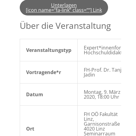
Unterlagen
[icon name=“fa-link“ class=““] Link
Über die Veranstaltung
Expert*innenforum
Veranstaltungstyp
Hochschuldidaktik
FH-Prof. Dr. Tanja
Vortragende*r
Jadin
Montag, 9. März
Datum
2020, 18:00 Uhr
FH OÖ Fakultät
Linz,
Garnisonstraße 21,
Ort
4020 Linz
Seminarraum