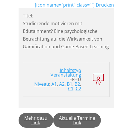
[icon name=“print“ class=““] Drucken
Titel:
Studierende motivieren mit
Edutainment? Eine psychologische
Betrachtung auf die Wirksamkeit von
Gamification und Game-Based-Learning
Inhaltstyp
Veranstaltung
EFHD
Niveau
:
A1
,
A2
,
B1
,
B2
,
C1
,
C2
Mehr dazu
Aktuelle Termine
Link
Link