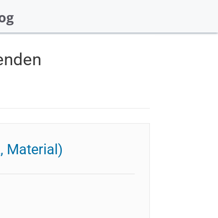
og
renden
 Material)