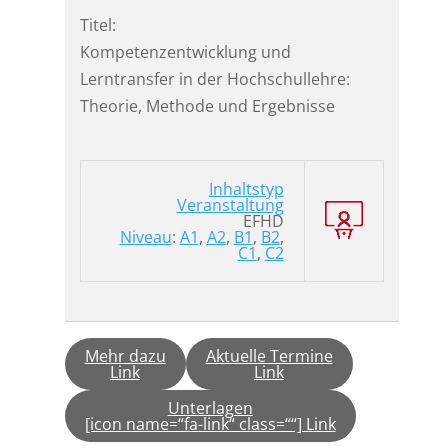
Titel:
Kompetenzentwicklung und
Lerntransfer in der Hochschullehre:
Theorie, Methode und Ergebnisse
Inhaltstyp
Veranstaltung
EFHD
Niveau
:
A1
,
A2
,
B1
,
B2
,
C1
,
C2
Mehr dazu
Aktuelle Termine
Link
Link
Unterlagen
[icon name=“fa-link“ class=““] Link