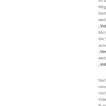
Im a
Mögl
bes
weit
„
Vi
Micr
die 
ausw
„
Ver
weit
„
Vi
Nach
neue
noc
Vide
Butt