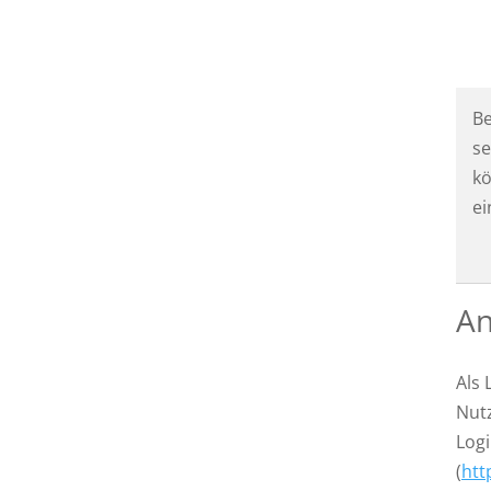
Be
s
kö
ei
An
Als 
Nutz
Logi
(
htt