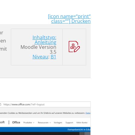
[icon name=“print“
class=““] Drucken
hr
Inhaltstyp:
den
Anleitung
Moodle Version
mit
3.5
Niveau
:
B1