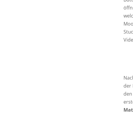
öffn
welc
Moo
Stud
Vid
Nach
der 
den
erst
Mat