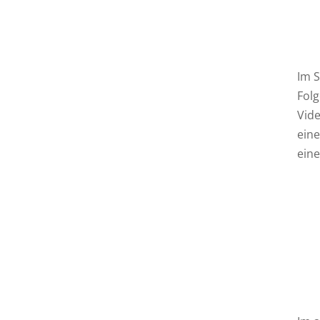
Im S
Folg
Vide
eine
ein