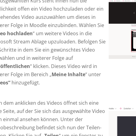
usgewählten Kurs steht Ihnen nun die
ichkeit offen ein Video hochzuladen oder ein
tehendes Video auszuwählen um dieses in
erer Folge in Moodle einzubinden. Wählen Sie
deo hochladen
“ um weitere Videos in die
osoft Stream Ablage upzuloaden. Befolgen Sie
Schritte in dem Sie ein gewünschtes Video
ählen und in weiterer Folge auf
öffentlichen
“ klicken. Dieses Video wird in
erer Folge im Bereich „
Meine Inhalte
“ unter
deos“
hinzugefügt.
 dem anklicken des Videos öffnet sich eine
 Seite, auf der Sie sich das ausgewählte Video
h einmal ansehen können. Unter der
obeschreibung befindet sich nun der Teilen-
on. Klicken Sie auf „
Teilen
“ um ein Fenster zu