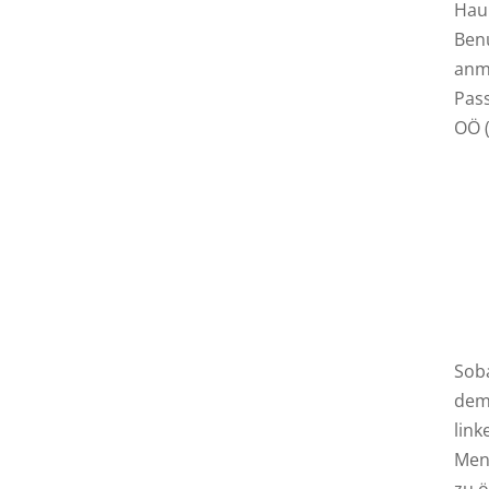
Haup
Ben
anme
Pass
OÖ (
Soba
dem 
link
Men
zu ö