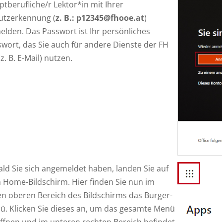
tberufliche/r Lektor*in mit Ihrer
utzerkennung (
z. B.: p12345@fhooe.at
)
lden. Das Passwort ist Ihr persönliches
wort, das Sie auch für andere Dienste der FH
z. B. E-Mail) nutzen.
ld Sie sich angemeldet haben, landen Sie auf
Home-Bildschirm. Hier finden Sie nun im
en oberen Bereich des Bildschirms das Burger-
ü. Klicken Sie dieses an, um das gesamte Menü
ffnen und im unteren rechten Bereich befindet