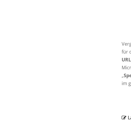
Verg
für 
URL
Micr
„
Sp
im 
L