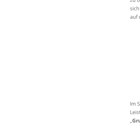
sich
auf 
Im S
Leis
„
Gr