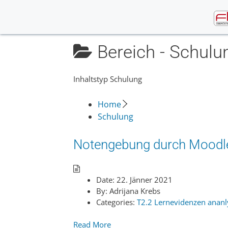
Skip
to
content
Bereich -
Schulu
Inhaltstyp Schulung
Home
Schulung
Notengebung durch Moodle
Date:
22. Jänner 2021
By:
Adrijana Krebs
Categories:
T2.2 Lernevidenzen ananl
Read More