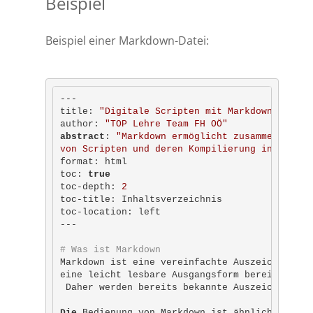
Beispiel
Beispiel einer Markdown-Datei:
---

title: 
"Digitale Scripten mit Markdown und Qu
author: 
"TOP Lehre Team FH OÖ"
abstract
: 
"Markdown ermöglicht zusammen mit V
von Scripten und deren Kompilierung in unters
format: html

toc: 
true
toc-depth: 
2
toc-title: Inhaltsverzeichnis

toc-location: left

---

# Was ist Markdown
Markdown ist eine vereinfachte Auszeichnungss
eine leicht lesbare Ausgangsform bereits vor 
 Daher werden bereits bekannte Auszeichnungse
Die
 Bedienung von Markdown ist ähnlich wie be