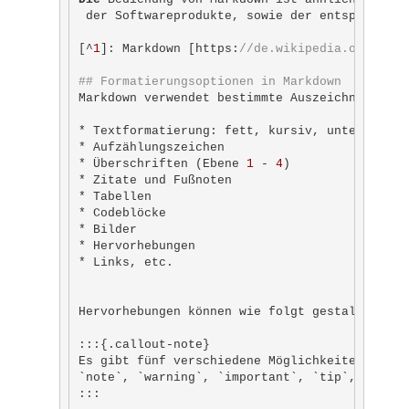
 der Softwareprodukte, sowie der entsprechend
[^
1
]: Markdown [https:
//de.wikipedia.org/wiki
## Formatierungsoptionen in Markdown
Markdown verwendet bestimmte Auszeichnungsele
* Textformatierung: fett, kursiv, unterstriche
* Aufzählungszeichen

* Überschriften (Ebene 
1
 - 
4
)

* Zitate und Fußnoten

* Tabellen

* Codeblöcke

* Bilder

* Hervorhebungen

* Links, etc.

Hervorhebungen können wie folgt gestaltet werd
:::{.callout-note}

Es gibt fünf verschiedene Möglichkeiten, wie 
`note`, `warning`, `important`, `tip`, und `ca
:::