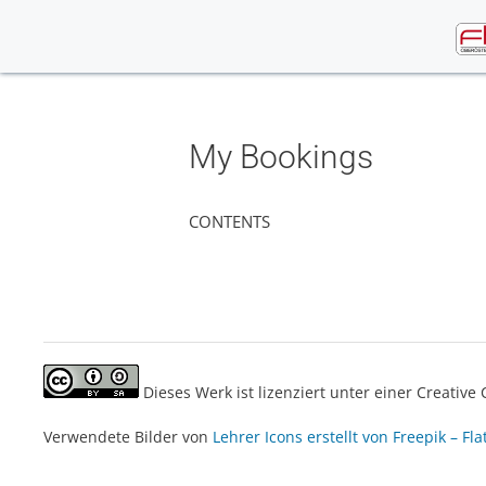
Skip
to
content
My Bookings
CONTENTS
Dieses Werk ist lizenziert unter einer Creati
Verwendete Bilder von
Lehrer Icons erstellt von Freepik – Fla